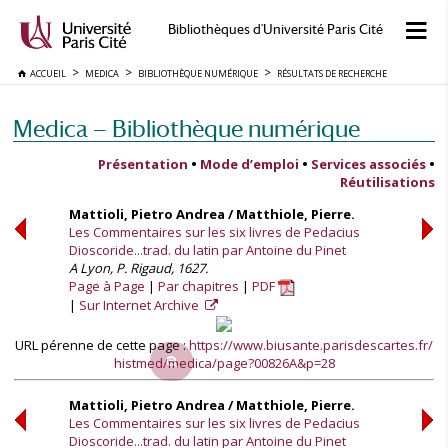
Bibliothèques d'Université Paris Cité
ACCUEIL
MEDICA
BIBLIOTHÈQUE NUMÉRIQUE
RÉSULTATS DE RECHERCHE
Medica — Bibliothèque numérique
Présentation
•
Mode d’emploi
•
Services associés
•
Réutilisations
Mattioli, Pietro Andrea / Matthiole, Pierre.
Les Commentaires sur les six livres de Pedacius
Dioscoride...trad. du latin par Antoine du Pinet
A Lyon, P. Rigaud, 1627.
Page à Page
Par chapitres
PDF
Sur Internet Archive
URL pérenne de cette page :
https://www.biusante.parisdescartes.fr/
histmed/medica/page?00826A&p=28
Mattioli, Pietro Andrea / Matthiole, Pierre.
Les Commentaires sur les six livres de Pedacius
Dioscoride...trad. du latin par Antoine du Pinet