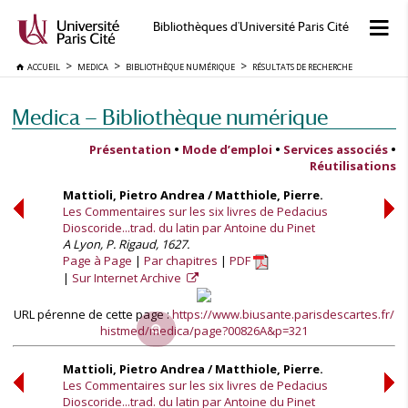
Bibliothèques d'Université Paris Cité
ACCUEIL
MEDICA
BIBLIOTHÈQUE NUMÉRIQUE
RÉSULTATS DE RECHERCHE
Medica — Bibliothèque numérique
Présentation
•
Mode d’emploi
•
Services associés
•
Réutilisations
Mattioli, Pietro Andrea / Matthiole, Pierre.
Les Commentaires sur les six livres de Pedacius
Dioscoride...trad. du latin par Antoine du Pinet
A Lyon, P. Rigaud, 1627.
Page à Page
Par chapitres
PDF
Sur Internet Archive
URL pérenne de cette page :
https://www.biusante.parisdescartes.fr/
histmed/medica/page?00826A&p=321
Mattioli, Pietro Andrea / Matthiole, Pierre.
Les Commentaires sur les six livres de Pedacius
Dioscoride...trad. du latin par Antoine du Pinet