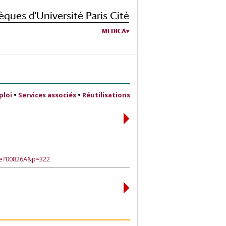
èques d'Université Paris Cité
MEDICA
ploi
•
Services associés
•
Réutilisations
ge?00826A&p=322