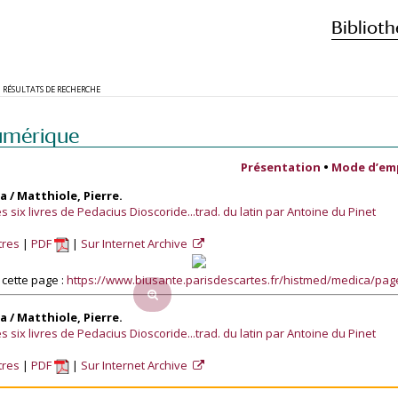
Biblioth
RÉSULTATS DE RECHERCHE
umérique
Présentation
•
Mode d’em
a / Matthiole, Pierre.
 six livres de Pedacius Dioscoride...trad. du latin par Antoine du Pinet
tres
PDF
Sur Internet Archive
cette page :
https://www.biusante.parisdescartes.fr/histmed/medica/pa
a / Matthiole, Pierre.
 six livres de Pedacius Dioscoride...trad. du latin par Antoine du Pinet
tres
PDF
Sur Internet Archive