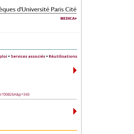
èques d'Université Paris Cité
MEDICA
ploi
•
Services associés
•
Réutilisations
ge?00826A&p=343