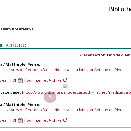
Biblioth
RÉSULTATS DE RECHERCHE
umérique
Présentation
•
Mode d’em
a / Matthiole, Pierre.
 six livres de Pedacius Dioscoride...trad. du latin par Antoine du Pinet
tres
PDF
Sur Internet Archive
cette page :
https://www.biusante.parisdescartes.fr/histmed/medica/pa
a / Matthiole, Pierre.
 six livres de Pedacius Dioscoride...trad. du latin par Antoine du Pinet
tres
PDF
Sur Internet Archive