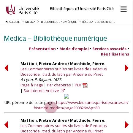
Bibliothèques d'Université Paris Cité
ACCUEIL
MEDICA
BIBLIOTHÈQUE NUMÉRIQUE
RÉSULTATS DE RECHERCHE
Medica — Bibliothèque numérique
Présentation
•
Mode d’emploi
•
Services associés
•
Réutilisations
Mattioli, Pietro Andrea / Matthiole, Pierre.
Les Commentaires sur les six livres de Pedacius
Dioscoride...trad. du latin par Antoine du Pinet
A Lyon, P. Rigaud, 1627.
Page à Page
Par chapitres
PDF
Sur Internet Archive
URL pérenne de cette page :
https://www.biusante.parisdescartes.fr/
histmed/medica/page?00826A&p=80
Mattioli, Pietro Andrea / Matthiole, Pierre.
Les Commentaires sur les six livres de Pedacius
Dioscoride...trad. du latin par Antoine du Pinet