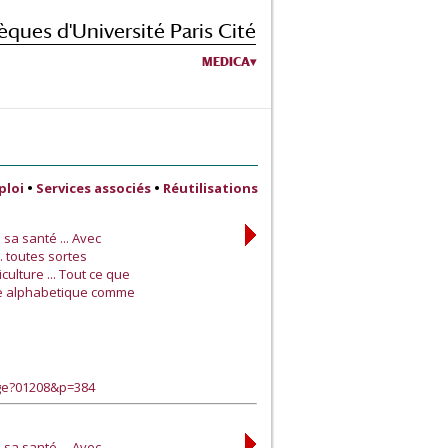
èques d'Université Paris Cité
MEDICA
ploi
•
Services associés
•
Réutilisations
a santé ... Avec
. toutes sortes
culture ... Tout ce que
dre alphabetique comme
age?01208&p=384
a santé ... Avec