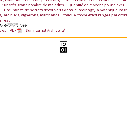
ur un trés-grand nombre de maladies ... Quantité de moyens pour élever ..
 Une infinité de secrets découverts dans le jardinage, la botanique, l'agri
ans, jardiniers, vignerons, marchands .. chaque chose étant rangée par or
ires ...
ntalant , 1709.
tres
PDF
Sur Internet Archive