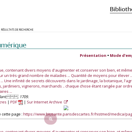
Biblioth
RÉSULTATS DE RECHERCHE
umérique
Présentation
•
Mode d’em
e, contenant divers moyens d'augmenter et conserver son bien, et même s
ur un trés-grand nombre de maladies ... Quantité de moyens pour élever ..
 Une infinité de secrets découverts dans le jardinage, la botanique, l'agri
ans, jardiniers, vignerons, marchands .. chaque chose étant rangée par or
ires ...
ntalant , 1709.
tres
PDF
Sur Internet Archive
 cette page :
https://www.biusante.parisdescartes.fr/histmed/medica/p
e, contenant divers moyens d'augmenter et conserver son bien, et même s