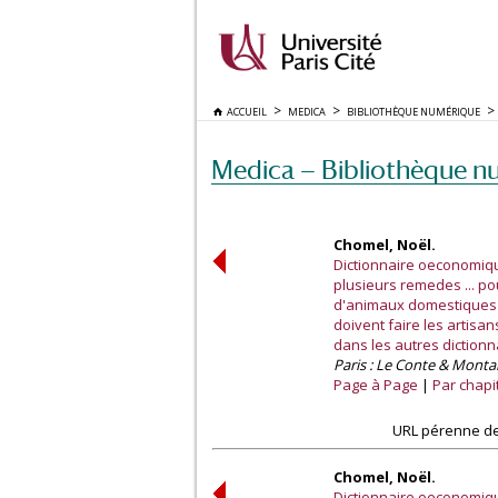
ACCUEIL
MEDICA
BIBLIOTHÈQUE NUMÉRIQUE
Medica — Bibliothèque n
Chomel, Noël.
Dictionnaire oeconomiqu
plusieurs remedes ... po
d'animaux domestiques ...
doivent faire les artis
dans les autres dictionna
Paris : Le Conte & Mo
Page à Page
Par chapi
URL pérenne de
Chomel, Noël.
Dictionnaire oeconomiqu