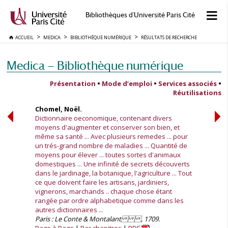
Bibliothèques d'Université Paris Cité
ACCUEIL
MEDICA
BIBLIOTHÈQUE NUMÉRIQUE
RÉSULTATS DE RECHERCHE
Medica — Bibliothèque numérique
Présentation
•
Mode d’emploi
•
Services associés
•
Réutilisations
Chomel, Noël.
Dictionnaire oeconomique, contenant divers
moyens d'augmenter et conserver son bien, et
même sa santé ... Avec plusieurs remedes ... pour
un trés-grand nombre de maladies ... Quantité de
moyens pour élever ... toutes sortes d'animaux
domestiques ... Une infinité de secrets découverts
dans le jardinage, la botanique, l'agriculture ... Tout
ce que doivent faire les artisans, jardiniers,
vignerons, marchands .. chaque chose étant
rangée par ordre alphabetique comme dans les
autres dictionnaires ...
Paris : Le Conte & Montalant , 1709.