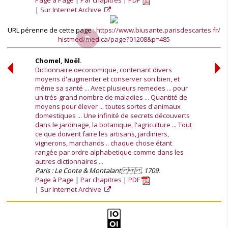
Page à Page
Par chapitres
PDF
Sur Internet Archive
URL pérenne de cette page :
https://www.biusante.parisdescartes.fr/
histmed/medica/page?01208&p=485
Chomel, Noël.
Dictionnaire oeconomique, contenant divers
moyens d'augmenter et conserver son bien, et
même sa santé ... Avec plusieurs remedes ... pour
un trés-grand nombre de maladies ... Quantité de
moyens pour élever ... toutes sortes d'animaux
domestiques ... Une infinité de secrets découverts
dans le jardinage, la botanique, l'agriculture ... Tout
ce que doivent faire les artisans, jardiniers,
vignerons, marchands .. chaque chose étant
rangée par ordre alphabetique comme dans les
autres dictionnaires ...
Paris : Le Conte & Montalant , 1709.
Page à Page
Par chapitres
PDF
Sur Internet Archive