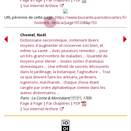
Page à Page
Par chapitres
PDF
Sur Internet Archive
URL pérenne de cette page :
https://www.biusante.parisdescartes.fr/
histmed/medica/page?01208&p=53
Chomel, Noël.
Dictionnaire oeconomique, contenant divers
moyens d'augmenter et conserver son bien, et
même sa santé ... Avec plusieurs remedes ... pour
un trés-grand nombre de maladies ... Quantité de
moyens pour élever ... toutes sortes d'animaux
domestiques ... Une infinité de secrets découverts
dans le jardinage, la botanique, l'agriculture ... Tout
ce que doivent faire les artisans, jardiniers,
vignerons, marchands .. chaque chose étant
rangée par ordre alphabetique comme dans les
autres dictionnaires ...
Paris : Le Conte & Montalant , 1709.
Page à Page
Par chapitres
PDF
Sur Internet Archive