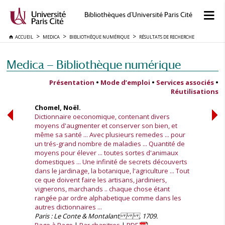
Bibliothèques d'Université Paris Cité
ACCUEIL
MEDICA
BIBLIOTHÈQUE NUMÉRIQUE
RÉSULTATS DE RECHERCHE
Medica — Bibliothèque numérique
Présentation
•
Mode d’emploi
•
Services associés
•
Réutilisations
Chomel, Noël.
Dictionnaire oeconomique, contenant divers
moyens d'augmenter et conserver son bien, et
même sa santé ... Avec plusieurs remedes ... pour
un trés-grand nombre de maladies ... Quantité de
moyens pour élever ... toutes sortes d'animaux
domestiques ... Une infinité de secrets découverts
dans le jardinage, la botanique, l'agriculture ... Tout
ce que doivent faire les artisans, jardiniers,
vignerons, marchands .. chaque chose étant
rangée par ordre alphabetique comme dans les
autres dictionnaires ...
Paris : Le Conte & Montalant , 1709.