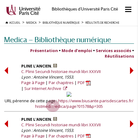
Bibliothèques d'Université Paris Cité
ACCUEIL
MEDICA
BIBLIOTHÈQUE NUMÉRIQUE
RÉSULTATS DE RECHERCHE
Medica — Bibliothèque numérique
Présentation
•
Mode d’emploi
•
Services associés
•
Réutilisations
PLINE L'ANCIEN.
C. Plinii Secundi historiae mundi libri XXXVII
Lyon : Antoine Vincent, 1553.
Page à Page
Par chapitres
PDF
Sur Internet Archive
URL pérenne de cette page :
https://www.biusante.parisdescartes.fr/
histmed/medica/page?01578&p=305
PLINE L'ANCIEN.
C. Plinii Secundi historiae mundi libri XXXVII
Lyon : Antoine Vincent, 1553.
Page à Page
Par chapitres
PDF