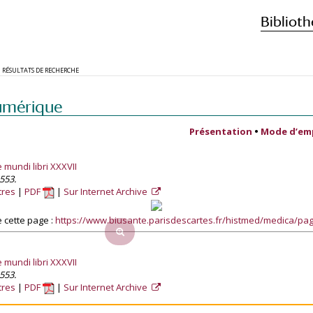
Biblioth
RÉSULTATS DE RECHERCHE
umérique
Présentation
•
Mode d’em
e mundi libri XXXVII
553.
tres
PDF
Sur Internet Archive
 cette page :
https://www.biusante.parisdescartes.fr/histmed/medica/p
e mundi libri XXXVII
553.
tres
PDF
Sur Internet Archive