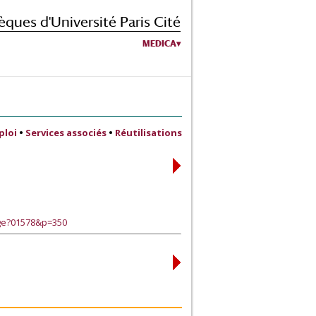
èques d'Université Paris Cité
MEDICA
ploi
•
Services associés
•
Réutilisations
age?01578&p=350