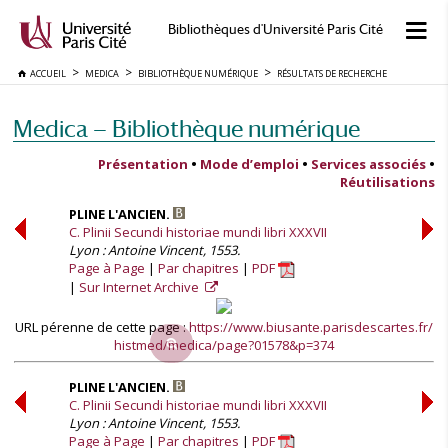
Bibliothèques d'Université Paris Cité
ACCUEIL
MEDICA
BIBLIOTHÈQUE NUMÉRIQUE
RÉSULTATS DE RECHERCHE
Medica — Bibliothèque numérique
Présentation
•
Mode d’emploi
•
Services associés
•
Réutilisations
PLINE L'ANCIEN.
C. Plinii Secundi historiae mundi libri XXXVII
Lyon : Antoine Vincent, 1553.
Page à Page
Par chapitres
PDF
Sur Internet Archive
URL pérenne de cette page :
https://www.biusante.parisdescartes.fr/
histmed/medica/page?01578&p=374
PLINE L'ANCIEN.
C. Plinii Secundi historiae mundi libri XXXVII
Lyon : Antoine Vincent, 1553.
Page à Page
Par chapitres
PDF