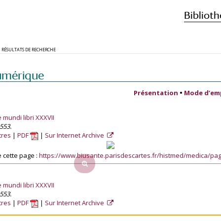
Biblioth
RÉSULTATS DE RECHERCHE
umérique
Présentation
•
Mode d’em
e mundi libri XXXVII
553.
tres
PDF
Sur Internet Archive
 cette page :
https://www.biusante.parisdescartes.fr/histmed/medica/p
e mundi libri XXXVII
553.
tres
PDF
Sur Internet Archive