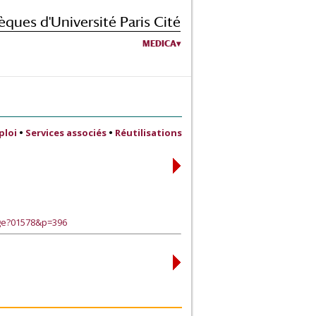
èques d'Université Paris Cité
MEDICA
ploi
•
Services associés
•
Réutilisations
age?01578&p=396