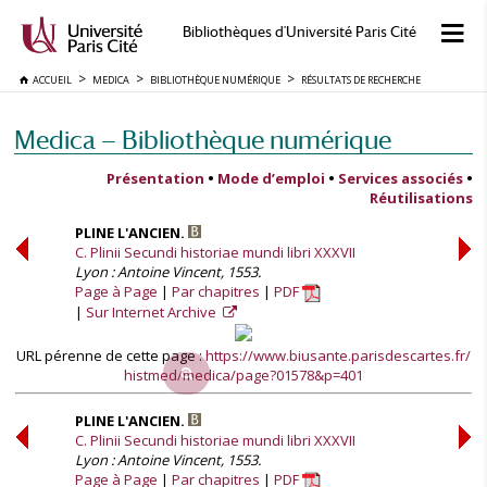
Bibliothèques d'Université Paris Cité
ACCUEIL
MEDICA
BIBLIOTHÈQUE NUMÉRIQUE
RÉSULTATS DE RECHERCHE
Medica — Bibliothèque numérique
Présentation
•
Mode d’emploi
•
Services associés
•
Réutilisations
PLINE L'ANCIEN.
C. Plinii Secundi historiae mundi libri XXXVII
Lyon : Antoine Vincent, 1553.
Page à Page
Par chapitres
PDF
Sur Internet Archive
URL pérenne de cette page :
https://www.biusante.parisdescartes.fr/
histmed/medica/page?01578&p=401
PLINE L'ANCIEN.
C. Plinii Secundi historiae mundi libri XXXVII
Lyon : Antoine Vincent, 1553.
Page à Page
Par chapitres
PDF