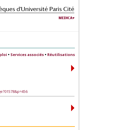
èques d'Université Paris Cité
MEDICA
ploi
•
Services associés
•
Réutilisations
age?01578&p=456