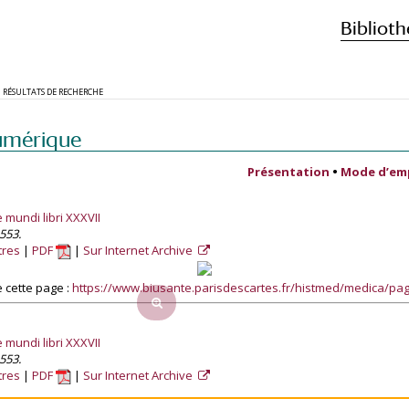
Biblioth
RÉSULTATS DE RECHERCHE
umérique
Présentation
•
Mode d’em
e mundi libri XXXVII
553.
tres
PDF
Sur Internet Archive
 cette page :
https://www.biusante.parisdescartes.fr/histmed/medica/p
e mundi libri XXXVII
553.
tres
PDF
Sur Internet Archive