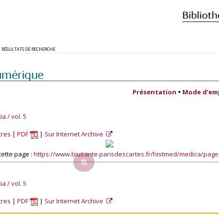
Biblioth
RÉSULTATS DE RECHERCHE
umérique
Présentation
•
Mode d’em
a / vol. 5
tres
PDF
Sur Internet Archive
ette page :
https://www.biusante.parisdescartes.fr/histmed/medica/pag
a / vol. 5
tres
PDF
Sur Internet Archive