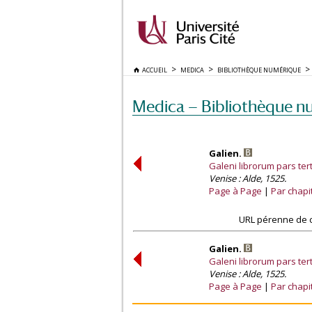
ACCUEIL
MEDICA
BIBLIOTHÈQUE NUMÉRIQUE
Medica — Bibliothèque n
Galien.
Galeni librorum pars terti
Venise : Alde, 1525.
Page à Page
Par chapi
URL pérenne de c
Galien.
Galeni librorum pars terti
Venise : Alde, 1525.
Page à Page
Par chapi