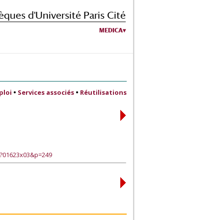
èques d'Université Paris Cité
MEDICA
ploi
•
Services associés
•
Réutilisations
e?01623x03&p=249