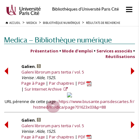
Bibliothèques d'Université Paris Cité
ACCUEIL
MEDICA
BIBLIOTHÈQUE NUMÉRIQUE
RÉSULTATS DE RECHERCHE
Medica — Bibliothèque numérique
Présentation
•
Mode d’emploi
•
Services associés
•
Réutilisations
Galien.
Galeni librorum pars tertia / vol. 5
Venise : Alde, 1525.
Page à Page
Par chapitres
PDF
Sur Internet Archive
URL pérenne de cette page :
https://www.biusante.parisdescartes.fr/
histmed/medica/page?01623x03&p=88
Galien.
Galeni librorum pars tertia / vol. 5
Venise : Alde, 1525.
Page à Page
Par chapitres
PDF