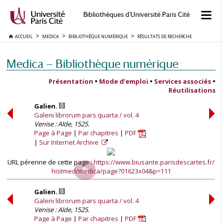
Bibliothèques d'Université Paris Cité
ACCUEIL
MEDICA
BIBLIOTHÈQUE NUMÉRIQUE
RÉSULTATS DE RECHERCHE
Medica — Bibliothèque numérique
Présentation
•
Mode d’emploi
•
Services associés
•
Réutilisations
Galien.
Galeni librorum pars quarta / vol. 4
Venise : Alde, 1525.
Page à Page
Par chapitres
PDF
Sur Internet Archive
URL pérenne de cette page :
https://www.biusante.parisdescartes.fr/
histmed/medica/page?01623x04&p=111
Galien.
Galeni librorum pars quarta / vol. 4
Venise : Alde, 1525.
Page à Page
Par chapitres
PDF