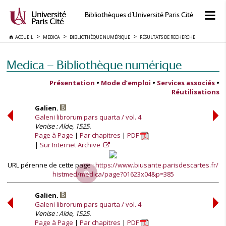
Bibliothèques d'Université Paris Cité
ACCUEIL
MEDICA
BIBLIOTHÈQUE NUMÉRIQUE
RÉSULTATS DE RECHERCHE
Medica — Bibliothèque numérique
Présentation
•
Mode d’emploi
•
Services associés
•
Réutilisations
Galien.
Galeni librorum pars quarta / vol. 4
Venise : Alde, 1525.
Page à Page
Par chapitres
PDF
Sur Internet Archive
URL pérenne de cette page :
https://www.biusante.parisdescartes.fr/
histmed/medica/page?01623x04&p=385
Galien.
Galeni librorum pars quarta / vol. 4
Venise : Alde, 1525.
Page à Page
Par chapitres
PDF