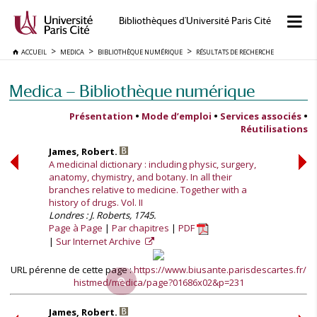
Bibliothèques d'Université Paris Cité
ACCUEIL
MEDICA
BIBLIOTHÈQUE NUMÉRIQUE
RÉSULTATS DE RECHERCHE
Medica — Bibliothèque numérique
Présentation
•
Mode d’emploi
•
Services associés
•
Réutilisations
James, Robert.
A medicinal dictionary : including physic, surgery,
anatomy, chymistry, and botany. In all their
branches relative to medicine. Together with a
history of drugs. Vol. II
Londres : J. Roberts, 1745.
Page à Page
Par chapitres
PDF
Sur Internet Archive
URL pérenne de cette page :
https://www.biusante.parisdescartes.fr/
histmed/medica/page?01686x02&p=231
James, Robert.