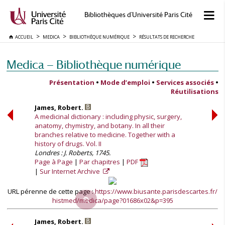
Bibliothèques d'Université Paris Cité
ACCUEIL
MEDICA
BIBLIOTHÈQUE NUMÉRIQUE
RÉSULTATS DE RECHERCHE
Medica — Bibliothèque numérique
Présentation
•
Mode d’emploi
•
Services associés
•
Réutilisations
James, Robert.
A medicinal dictionary : including physic, surgery,
anatomy, chymistry, and botany. In all their
branches relative to medicine. Together with a
history of drugs. Vol. II
Londres : J. Roberts, 1745.
Page à Page
Par chapitres
PDF
Sur Internet Archive
URL pérenne de cette page :
https://www.biusante.parisdescartes.fr/
histmed/medica/page?01686x02&p=395
James, Robert.