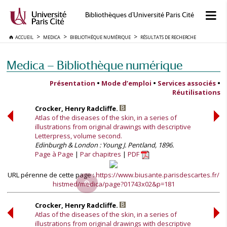
Bibliothèques d'Université Paris Cité
ACCUEIL
MEDICA
BIBLIOTHÈQUE NUMÉRIQUE
RÉSULTATS DE RECHERCHE
Medica — Bibliothèque numérique
Présentation
•
Mode d’emploi
•
Services associés
•
Réutilisations
Crocker, Henry Radcliffe.
Atlas of the diseases of the skin, in a series of
illustrations from original drawings with descriptive
Letterpress, volume second.
Edinburgh & London : Young J. Pentland, 1896.
Page à Page
Par chapitres
PDF
URL pérenne de cette page :
https://www.biusante.parisdescartes.fr/
histmed/medica/page?01743x02&p=181
Crocker, Henry Radcliffe.
Atlas of the diseases of the skin, in a series of
illustrations from original drawings with descriptive