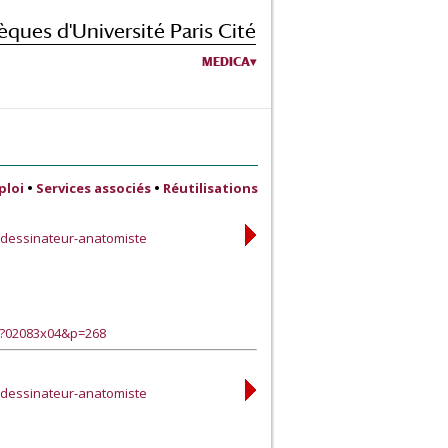
èques d'Université Paris Cité
MEDICA
ploi
•
Services associés
•
Réutilisations
r-dessinateur-anatomiste
e?02083x04&p=268
r-dessinateur-anatomiste