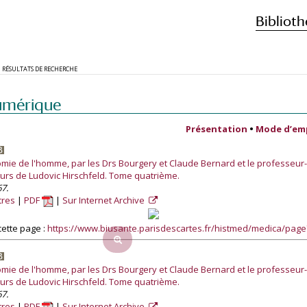
Biblioth
RÉSULTATS DE RECHERCHE
umérique
Présentation
•
Mode d’em
tomie de l'homme, par les Drs Bourgery et Claude Bernard et le professeu
ours de Ludovic Hirschfeld. Tome quatrième.
67.
tres
PDF
Sur Internet Archive
ette page :
https://www.biusante.parisdescartes.fr/histmed/medica/pag
tomie de l'homme, par les Drs Bourgery et Claude Bernard et le professeu
ours de Ludovic Hirschfeld. Tome quatrième.
67.
tres
PDF
Sur Internet Archive