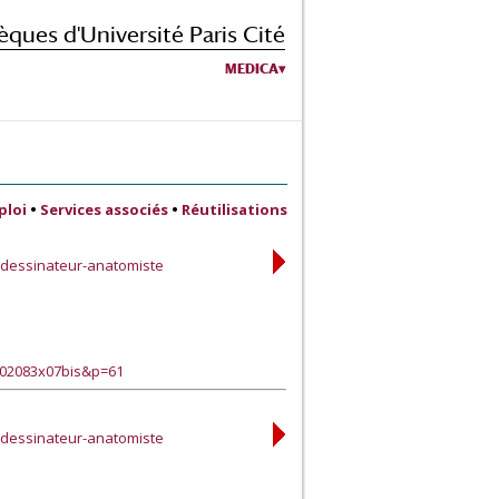
èques d'Université Paris Cité
MEDICA
ploi
•
Services associés
•
Réutilisations
r-dessinateur-anatomiste
?02083x07bis&p=61
r-dessinateur-anatomiste