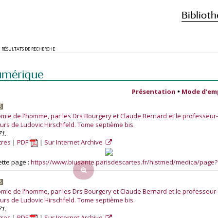
Biblioth
RÉSULTATS DE RECHERCHE
umérique
Présentation
•
Mode d’em
tomie de l'homme, par les Drs Bourgery et Claude Bernard et le professeu
ours de Ludovic Hirschfeld. Tome septième bis.
71.
tres
PDF
Sur Internet Archive
tte page :
https://www.biusante.parisdescartes.fr/histmed/medica/page
tomie de l'homme, par les Drs Bourgery et Claude Bernard et le professeu
ours de Ludovic Hirschfeld. Tome septième bis.
71.
tres
PDF
Sur Internet Archive