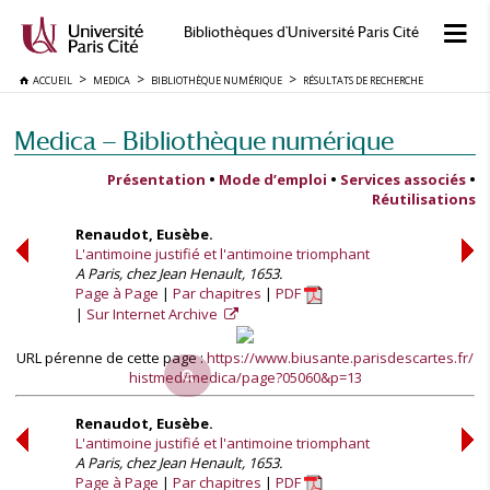
Bibliothèques d'Université Paris Cité
ACCUEIL
MEDICA
BIBLIOTHÈQUE NUMÉRIQUE
RÉSULTATS DE RECHERCHE
Medica — Bibliothèque numérique
Présentation
•
Mode d’emploi
•
Services associés
•
Réutilisations
Renaudot, Eusèbe.
L'antimoine justifié et l'antimoine triomphant
A Paris, chez Jean Henault, 1653.
Page à Page
Par chapitres
PDF
Sur Internet Archive
URL pérenne de cette page :
https://www.biusante.parisdescartes.fr/
histmed/medica/page?05060&p=13
Renaudot, Eusèbe.
L'antimoine justifié et l'antimoine triomphant
A Paris, chez Jean Henault, 1653.
Page à Page
Par chapitres
PDF