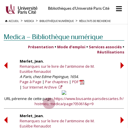
Bibliothèques d'Université Paris Cité
ACCUEIL
MEDICA
BIBLIOTHÈQUE NUMÉRIQUE
RÉSULTATS DE RECHERCHE
Medica — Bibliothèque numérique
Présentation
•
Mode d’emploi
•
Services associés
•
Réutilisations
Merlet, Jean.
Remarques sur le livre de l'antimoine de M.
Eusèbe Renaudot
A Paris, chez Edme Pepingue, 1654.
Page à Page
Par chapitres
PDF
Sur Internet Archive
URL pérenne de cette page :
https://www.biusante.parisdescartes.fr/
histmed/medica/page?05061&p=9
Merlet, Jean.
Remarques sur le livre de l'antimoine de M.
Eusèbe Renaudot