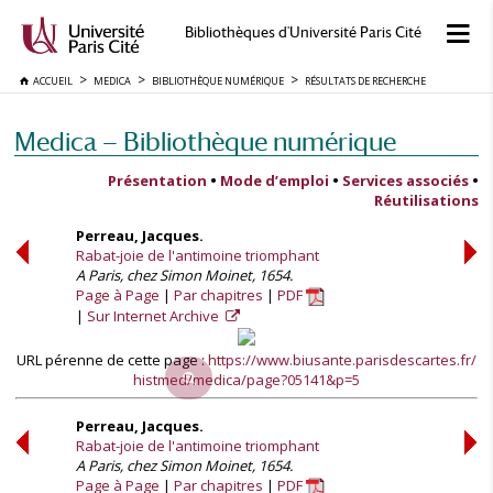
Bibliothèques d'Université Paris Cité
ACCUEIL
MEDICA
BIBLIOTHÈQUE NUMÉRIQUE
RÉSULTATS DE RECHERCHE
Medica — Bibliothèque numérique
Présentation
•
Mode d’emploi
•
Services associés
•
Réutilisations
Perreau, Jacques.
Rabat-joie de l'antimoine triomphant
A Paris, chez Simon Moinet, 1654.
Page à Page
Par chapitres
PDF
Sur Internet Archive
URL pérenne de cette page :
https://www.biusante.parisdescartes.fr/
histmed/medica/page?05141&p=5
Perreau, Jacques.
Rabat-joie de l'antimoine triomphant
A Paris, chez Simon Moinet, 1654.
Page à Page
Par chapitres
PDF