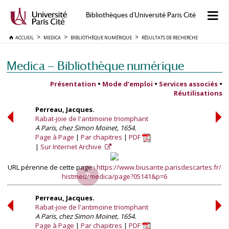
Bibliothèques d'Université Paris Cité
ACCUEIL
MEDICA
BIBLIOTHÈQUE NUMÉRIQUE
RÉSULTATS DE RECHERCHE
Medica — Bibliothèque numérique
Présentation
•
Mode d’emploi
•
Services associés
•
Réutilisations
Perreau, Jacques.
Rabat-joie de l'antimoine triomphant
A Paris, chez Simon Moinet, 1654.
Page à Page
Par chapitres
PDF
Sur Internet Archive
URL pérenne de cette page :
https://www.biusante.parisdescartes.fr/
histmed/medica/page?05141&p=6
Perreau, Jacques.
Rabat-joie de l'antimoine triomphant
A Paris, chez Simon Moinet, 1654.
Page à Page
Par chapitres
PDF