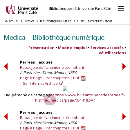
Bibliothèques d'Université Paris Cité
ACCUEIL
MEDICA
BIBLIOTHÈQUE NUMÉRIQUE
RÉSULTATS DE RECHERCHE
Medica — Bibliothèque numérique
Présentation
•
Mode d’emploi
•
Services associés
•
Réutilisations
Perreau, Jacques.
Rabat-joie de l'antimoine triomphant
A Paris, chez Simon Moinet, 1654.
Page à Page
Par chapitres
PDF
Sur Internet Archive
URL pérenne de cette page :
https://www.biusante.parisdescartes.fr/
histmed/medica/page?05141&p=7
Perreau, Jacques.
Rabat-joie de l'antimoine triomphant
A Paris, chez Simon Moinet, 1654.
Page à Page
Par chapitres
PDF