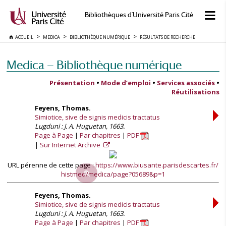
Bibliothèques d'Université Paris Cité
ACCUEIL
MEDICA
BIBLIOTHÈQUE NUMÉRIQUE
RÉSULTATS DE RECHERCHE
Medica — Bibliothèque numérique
Présentation
•
Mode d’emploi
•
Services associés
•
Réutilisations
Feyens, Thomas.
Simiotice, sive de signis medicis tractatus
Lugduni : J. A. Huguetan, 1663.
Page à Page
Par chapitres
PDF
Sur Internet Archive
URL pérenne de cette page :
https://www.biusante.parisdescartes.fr/
histmed/medica/page?05689&p=1
Feyens, Thomas.
Simiotice, sive de signis medicis tractatus
Lugduni : J. A. Huguetan, 1663.
Page à Page
Par chapitres
PDF