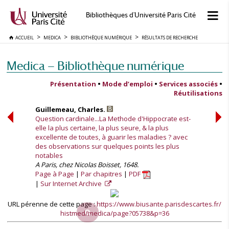
Bibliothèques d'Université Paris Cité
ACCUEIL
MEDICA
BIBLIOTHÈQUE NUMÉRIQUE
RÉSULTATS DE RECHERCHE
Medica — Bibliothèque numérique
Présentation
•
Mode d’emploi
•
Services associés
•
Réutilisations
Guillemeau, Charles.
Question cardinale...La Methode d'Hippocrate est-
elle la plus certaine, la plus seure, & la plus
excellente de toutes, à guarir les maladies ? avec
des observations sur quelques points les plus
notables
A Paris, chez Nicolas Boisset, 1648.
Page à Page
Par chapitres
PDF
Sur Internet Archive
URL pérenne de cette page :
https://www.biusante.parisdescartes.fr/
histmed/medica/page?05738&p=36