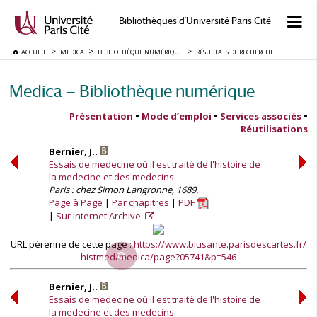
Bibliothèques d'Université Paris Cité
ACCUEIL
MEDICA
BIBLIOTHÈQUE NUMÉRIQUE
RÉSULTATS DE RECHERCHE
Medica — Bibliothèque numérique
Présentation
•
Mode d’emploi
•
Services associés
•
Réutilisations
Bernier, J..
Essais de medecine où il est traité de l'histoire de
la medecine et des medecins
Paris : chez Simon Langronne, 1689.
Page à Page
Par chapitres
PDF
Sur Internet Archive
URL pérenne de cette page :
https://www.biusante.parisdescartes.fr/
histmed/medica/page?05741&p=546
Bernier, J..
Essais de medecine où il est traité de l'histoire de
la medecine et des medecins