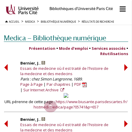
Bibliothèques d'Université Paris Cité
ACCUEIL
MEDICA
BIBLIOTHÈQUE NUMÉRIQUE
RÉSULTATS DE RECHERCHE
Medica — Bibliothèque numérique
Présentation
•
Mode d’emploi
•
Services associés
•
Réutilisations
Bernier, J..
Essais de medecine où il est traité de l'histoire de
la medecine et des medecins
Paris : chez Simon Langronne, 1689.
Page à Page
Par chapitres
PDF
Sur Internet Archive
URL pérenne de cette page :
https://www.biusante.parisdescartes.fr/
histmed/medica/page?05741&p=657
Bernier, J..
Essais de medecine où il est traité de l'histoire de
la medecine et des medecins