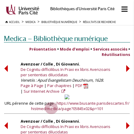
Bibliothèques d'Université Paris Cité
ACCUEIL
MEDICA
BIBLIOTHÈQUE NUMÉRIQUE
RÉSULTATS DE RECHERCHE
Medica — Bibliothèque numérique
Présentation
•
Mode d’emploi
•
Services associés
•
Réutilisations
Avenzoar / Colle , Di Giovanni.
De Cognitu difficilibus In Praxi ex libris Avenzoaris
per sententias dilucidatas
Venetiis : Apud Evangelistam Deuchinum, 1628.
Page à Page
Par chapitres
PDF
Sur Internet Archive
URL pérenne de cette page :
https://www.biusante.parisdescartes.fr/
histmed/medica/page?05845x02&p=101
Avenzoar / Colle , Di Giovanni.
De Cognitu difficilibus In Praxi ex libris Avenzoaris
per sententias dilucidatas