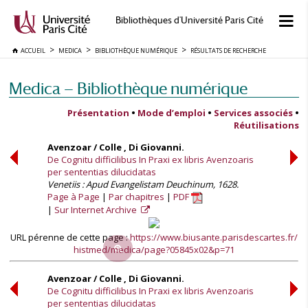
Bibliothèques d'Université Paris Cité
ACCUEIL
MEDICA
BIBLIOTHÈQUE NUMÉRIQUE
RÉSULTATS DE RECHERCHE
Medica — Bibliothèque numérique
Présentation
•
Mode d’emploi
•
Services associés
•
Réutilisations
Avenzoar / Colle , Di Giovanni.
De Cognitu difficilibus In Praxi ex libris Avenzoaris
per sententias dilucidatas
Venetiis : Apud Evangelistam Deuchinum, 1628.
Page à Page
Par chapitres
PDF
Sur Internet Archive
URL pérenne de cette page :
https://www.biusante.parisdescartes.fr/
histmed/medica/page?05845x02&p=71
Avenzoar / Colle , Di Giovanni.
De Cognitu difficilibus In Praxi ex libris Avenzoaris
per sententias dilucidatas