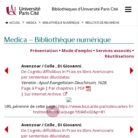
Bibliothèques d'Université Paris Cité
ACCUEIL
MEDICA
BIBLIOTHÈQUE NUMÉRIQUE
RÉSULTATS DE RECHERCHE
Medica — Bibliothèque numérique
Présentation
•
Mode d’emploi
•
Services associés
•
Réutilisations
Avenzoar / Colle , Di Giovanni.
De Cognitu difficilibus In Praxi ex libris Avenzoaris
per sententias dilucidatas
Venetiis : Apud Evangelistam Deuchinum, 1628.
Page à Page
Par chapitres
PDF
Sur Internet Archive
URL pérenne de cette page :
https://www.biusante.parisdescartes.fr/
histmed/medica/page?05845x02&p=81
Avenzoar / Colle , Di Giovanni.
De Cognitu difficilibus In Praxi ex libris Avenzoaris
per sententias dilucidatas