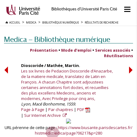
Bibliothèques d'Université Paris Cité
ACCUEIL
MEDICA
BIBLIOTHÈQUE NUMÉRIQUE
RÉSULTATS DE RECHERCHE
Medica — Bibliothèque numérique
Présentation
•
Mode d’emploi
•
Services associés
•
Réutilisations
Dioscoride / Mathée, Martin.
Les six livres de Pedacion Dioscoride d’Anazarbe,
de la matiere medicale, translatez de Latin en
François. A chacun Chapitre sont adjoustees
certaines annotations fort doctes, et recueillies
des plus excellens Medecins, anciens et
modernes, Avec Privilege pour cinq ans,
Lyon, Macé Bonhomme, 1559.
Page à Page
Par chapitres
PDF
Sur Internet Archive
URL pérenne de cette page :
https://www.biusante.parisdescartes.fr/
histmed/medica/page?06217&p=280