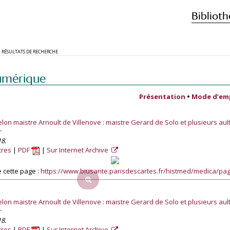
Biblioth
RÉSULTATS DE RECHERCHE
umérique
Présentation
•
Mode d’em
lon maistre Arnoult de Villenove : maistre Gerard de Solo et plusieurs aul
r
8.
tres
PDF
Sur Internet Archive
 cette page :
https://www.biusante.parisdescartes.fr/histmed/medica/p
lon maistre Arnoult de Villenove : maistre Gerard de Solo et plusieurs aul
r
8.
tres
PDF
Sur Internet Archive