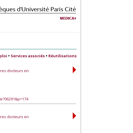
èques d'Université Paris Cité
MEDICA
ploi
•
Services associés
•
Réutilisations
tres docteurs en
age?06291&p=174
tres docteurs en