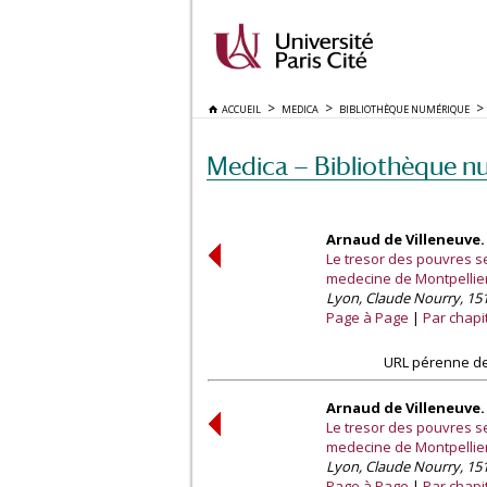
ACCUEIL
MEDICA
BIBLIOTHÈQUE NUMÉRIQUE
Medica — Bibliothèque n
Arnaud de Villeneuve.
Le tresor des pouvres se
medecine de Montpellie
Lyon, Claude Nourry, 151
Page à Page
Par chapi
URL pérenne de
Arnaud de Villeneuve.
Le tresor des pouvres se
medecine de Montpellie
Lyon, Claude Nourry, 151
Page à Page
Par chapi