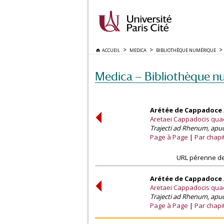
ACCUEIL
MEDICA
BIBLIOTHÈQUE NUMÉRIQUE
Medica — Bibliothèque n
Arétée de Cappadoce /
Aretaei Cappadocis qua
Trajecti ad Rhenum, apud
Page à Page
Par chapi
URL pérenne de
Arétée de Cappadoce /
Aretaei Cappadocis qua
Trajecti ad Rhenum, apud
Page à Page
Par chapi