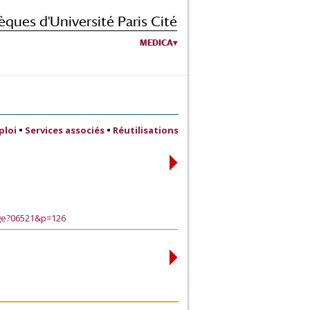
èques d'Université Paris Cité
MEDICA
ploi
•
Services associés
•
Réutilisations
age?06521&p=126