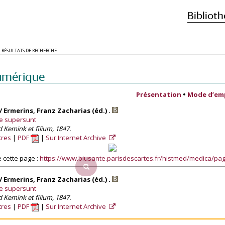
Biblioth
RÉSULTATS DE RECHERCHE
umérique
Présentation
•
Mode d’em
 Ermerins, Franz Zacharias (éd.) .
e supersunt
 Kemink et filium, 1847.
tres
PDF
Sur Internet Archive
 cette page :
https://www.biusante.parisdescartes.fr/histmed/medica/p
 Ermerins, Franz Zacharias (éd.) .
e supersunt
 Kemink et filium, 1847.
tres
PDF
Sur Internet Archive