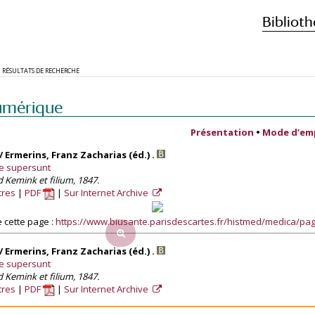
Biblioth
RÉSULTATS DE RECHERCHE
umérique
Présentation
•
Mode d’em
 Ermerins, Franz Zacharias (éd.) .
e supersunt
 Kemink et filium, 1847.
tres
PDF
Sur Internet Archive
 cette page :
https://www.biusante.parisdescartes.fr/histmed/medica/p
 Ermerins, Franz Zacharias (éd.) .
e supersunt
 Kemink et filium, 1847.
tres
PDF
Sur Internet Archive