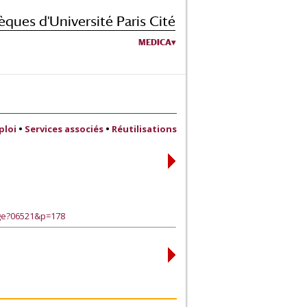
èques d'Université Paris Cité
MEDICA
ploi
•
Services associés
•
Réutilisations
age?06521&p=178