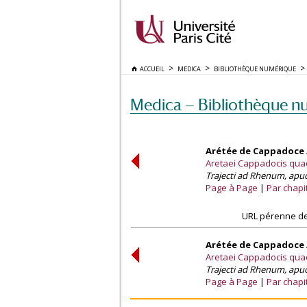
ACCUEIL
MEDICA
BIBLIOTHÈQUE NUMÉRIQUE
Medica — Bibliothèque n
Arétée de Cappadoce /
Aretaei Cappadocis qua
Trajecti ad Rhenum, apud
Page à Page
Par chapi
URL pérenne de
Arétée de Cappadoce /
Aretaei Cappadocis qua
Trajecti ad Rhenum, apud
Page à Page
Par chapi