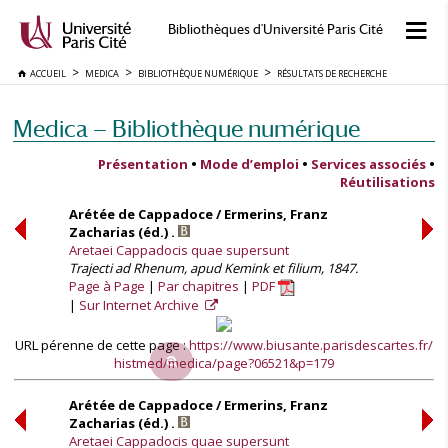
Bibliothèques d'Université Paris Cité
ACCUEIL
MEDICA
BIBLIOTHÈQUE NUMÉRIQUE
RÉSULTATS DE RECHERCHE
Medica — Bibliothèque numérique
Présentation
•
Mode d’emploi
•
Services associés
•
Réutilisations
Arétée de Cappadoce / Ermerins, Franz
Zacharias (éd.) .
Aretaei Cappadocis quae supersunt
Trajecti ad Rhenum, apud Kemink et filium, 1847.
Page à Page
Par chapitres
PDF
Sur Internet Archive
URL pérenne de cette page :
https://www.biusante.parisdescartes.fr/
histmed/medica/page?06521&p=179
Arétée de Cappadoce / Ermerins, Franz
Zacharias (éd.) .
Aretaei Cappadocis quae supersunt