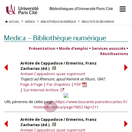
Bibliothèques d'Université Paris Cité
ACCUEIL
MEDICA
BIBLIOTHÈQUE NUMÉRIQUE
RÉSULTATS DE RECHERCHE
Medica — Bibliothèque numérique
Présentation
•
Mode d’emploi
•
Services associés
•
Réutilisations
Arétée de Cappadoce / Ermerins, Franz
Zacharias (éd.) .
Aretaei Cappadocis quae supersunt
Trajecti ad Rhenum, apud Kemink et filium, 1847.
Page à Page
Par chapitres
PDF
Sur Internet Archive
URL pérenne de cette page :
https://www.biusante.parisdescartes.fr/
histmed/medica/page?06521&p=211
Arétée de Cappadoce / Ermerins, Franz
Zacharias (éd.) .
Aretaei Cappadocis quae supersunt