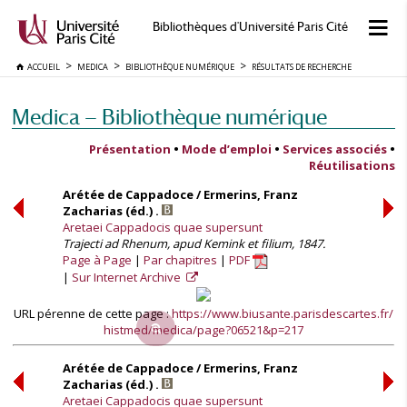
Bibliothèques d'Université Paris Cité
ACCUEIL
MEDICA
BIBLIOTHÈQUE NUMÉRIQUE
RÉSULTATS DE RECHERCHE
Medica — Bibliothèque numérique
Présentation
•
Mode d’emploi
•
Services associés
•
Réutilisations
Arétée de Cappadoce / Ermerins, Franz
Zacharias (éd.) .
Aretaei Cappadocis quae supersunt
Trajecti ad Rhenum, apud Kemink et filium, 1847.
Page à Page
Par chapitres
PDF
Sur Internet Archive
URL pérenne de cette page :
https://www.biusante.parisdescartes.fr/
histmed/medica/page?06521&p=217
Arétée de Cappadoce / Ermerins, Franz
Zacharias (éd.) .
Aretaei Cappadocis quae supersunt