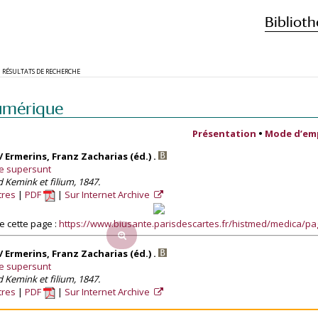
Biblioth
RÉSULTATS DE RECHERCHE
umérique
Présentation
•
Mode d’em
 Ermerins, Franz Zacharias (éd.) .
e supersunt
 Kemink et filium, 1847.
tres
PDF
Sur Internet Archive
 cette page :
https://www.biusante.parisdescartes.fr/histmed/medica/p
 Ermerins, Franz Zacharias (éd.) .
e supersunt
 Kemink et filium, 1847.
tres
PDF
Sur Internet Archive