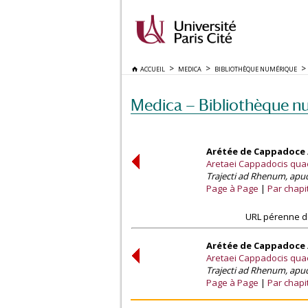
ACCUEIL
MEDICA
BIBLIOTHÈQUE NUMÉRIQUE
Medica — Bibliothèque n
Arétée de Cappadoce /
Aretaei Cappadocis qua
Trajecti ad Rhenum, apud
Page à Page
Par chapi
URL pérenne de
Arétée de Cappadoce /
Aretaei Cappadocis qua
Trajecti ad Rhenum, apud
Page à Page
Par chapi