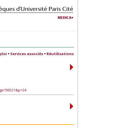
èques d'Université Paris Cité
MEDICA
ploi
•
Services associés
•
Réutilisations
age?06521&p=24