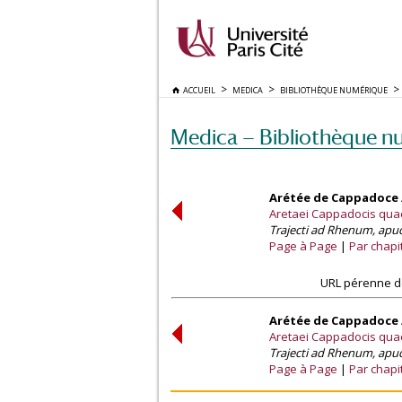
ACCUEIL
MEDICA
BIBLIOTHÈQUE NUMÉRIQUE
Medica — Bibliothèque n
Arétée de Cappadoce /
Aretaei Cappadocis qua
Trajecti ad Rhenum, apud
Page à Page
Par chapi
URL pérenne de
Arétée de Cappadoce /
Aretaei Cappadocis qua
Trajecti ad Rhenum, apud
Page à Page
Par chapi