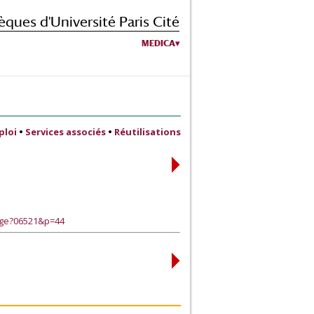
èques d'Université Paris Cité
MEDICA
ploi
•
Services associés
•
Réutilisations
age?06521&p=44