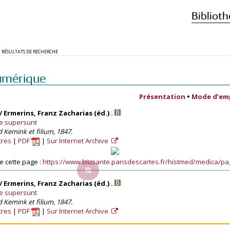
Biblioth
RÉSULTATS DE RECHERCHE
umérique
Présentation
•
Mode d’em
 Ermerins, Franz Zacharias (éd.) .
e supersunt
 Kemink et filium, 1847.
tres
PDF
Sur Internet Archive
 cette page :
https://www.biusante.parisdescartes.fr/histmed/medica/p
 Ermerins, Franz Zacharias (éd.) .
e supersunt
 Kemink et filium, 1847.
tres
PDF
Sur Internet Archive