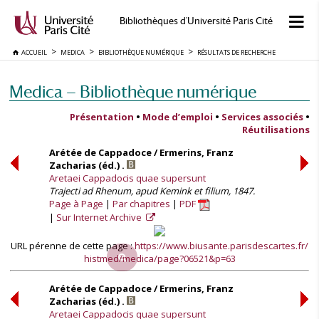
Bibliothèques d'Université Paris Cité
ACCUEIL
MEDICA
BIBLIOTHÈQUE NUMÉRIQUE
RÉSULTATS DE RECHERCHE
Medica — Bibliothèque numérique
Présentation
•
Mode d’emploi
•
Services associés
•
Réutilisations
Arétée de Cappadoce / Ermerins, Franz
Zacharias (éd.) .
Aretaei Cappadocis quae supersunt
Trajecti ad Rhenum, apud Kemink et filium, 1847.
Page à Page
Par chapitres
PDF
Sur Internet Archive
URL pérenne de cette page :
https://www.biusante.parisdescartes.fr/
histmed/medica/page?06521&p=63
Arétée de Cappadoce / Ermerins, Franz
Zacharias (éd.) .
Aretaei Cappadocis quae supersunt