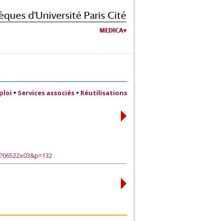
èques d'Université Paris Cité
MEDICA
ploi
•
Services associés
•
Réutilisations
e?06522x03&p=132