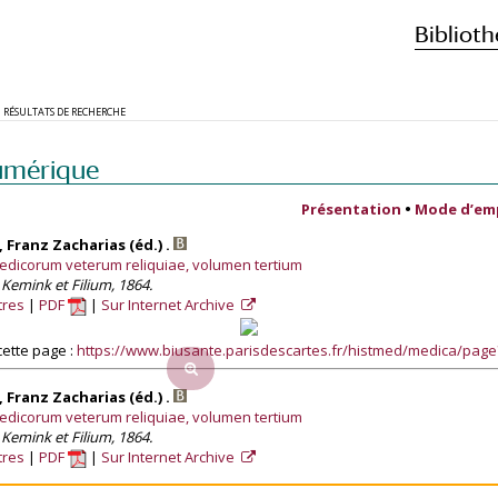
Biblioth
RÉSULTATS DE RECHERCHE
umérique
Présentation
•
Mode d’em
 Franz Zacharias (éd.) .
medicorum veterum reliquiae, volumen tertium
Kemink et Filium, 1864.
tres
PDF
Sur Internet Archive
ette page :
https://www.biusante.parisdescartes.fr/histmed/medica/pag
 Franz Zacharias (éd.) .
medicorum veterum reliquiae, volumen tertium
Kemink et Filium, 1864.
tres
PDF
Sur Internet Archive