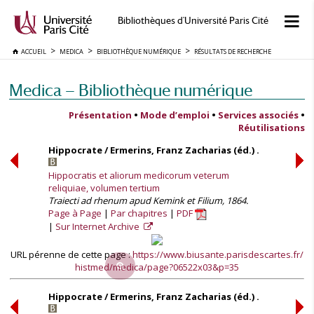
Bibliothèques d'Université Paris Cité
ACCUEIL
MEDICA
BIBLIOTHÈQUE NUMÉRIQUE
RÉSULTATS DE RECHERCHE
Medica — Bibliothèque numérique
Présentation
•
Mode d’emploi
•
Services associés
•
Réutilisations
Hippocrate / Ermerins, Franz Zacharias (éd.) .
Hippocratis et aliorum medicorum veterum
reliquiae, volumen tertium
Traiecti ad rhenum apud Kemink et Filium, 1864.
Page à Page
Par chapitres
PDF
Sur Internet Archive
URL pérenne de cette page :
https://www.biusante.parisdescartes.fr/
histmed/medica/page?06522x03&p=35
Hippocrate / Ermerins, Franz Zacharias (éd.) .