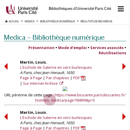
Bibliothèques d'Université Paris Cité
ACCUEIL
MEDICA
BIBLIOTHÈQUE NUMÉRIQUE
RÉSULTATS DE RECHERCHE
Medica — Bibliothèque numérique
Présentation
•
Mode d’emploi
•
Services associés
•
Réutilisations
Martin, Louis.
L'Eschole de Salerne en vers burlesques
A Paris, chez Jean Henault, 1650.
Page à Page
Par chapitres
PDF
Sur Internet Archive
URL pérenne de cette page :
https://www.biusante.parisdescartes.fr/
histmed/medica/page?06809&p=5
Martin, Louis.
L'Eschole de Salerne en vers burlesques
A Paris, chez Jean Henault, 1650.
Page à Page
Par chapitres
PDF