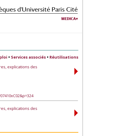
èques d'Université Paris Cité
MEDICA
ploi
•
Services associés
•
Réutilisations
res, explications des
e?07410xC02&p=324
res, explications des