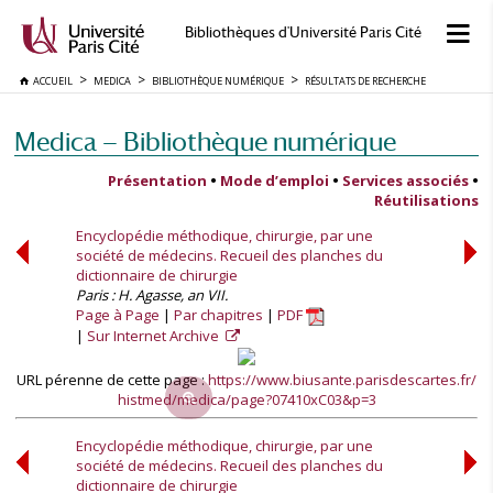
Bibliothèques d'Université Paris Cité
ACCUEIL
MEDICA
BIBLIOTHÈQUE NUMÉRIQUE
RÉSULTATS DE RECHERCHE
Medica — Bibliothèque numérique
Présentation
•
Mode d’emploi
•
Services associés
•
Réutilisations
Encyclopédie méthodique, chirurgie, par une
société de médecins. Recueil des planches du
dictionnaire de chirurgie
Paris : H. Agasse, an VII.
Page à Page
Par chapitres
PDF
Sur Internet Archive
URL pérenne de cette page :
https://www.biusante.parisdescartes.fr/
histmed/medica/page?07410xC03&p=3
Encyclopédie méthodique, chirurgie, par une
société de médecins. Recueil des planches du
dictionnaire de chirurgie